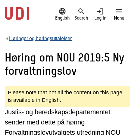
Jump
language
search
login
menu
to
main
English
Search
Log in
Menu
content
Høringer og høringsuttalelser
Høring om NOU 2019:5 Ny
forvaltningslov
Please note that not all the content on this page
is available in English.
Justis- og beredskapsdepartementet
sender med dette på høring
Forvaltningslovutvalgets utredning NOU