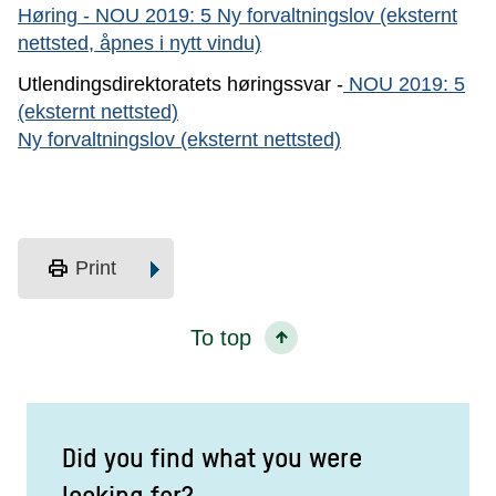
Høring - NOU 2019: 5 Ny forvaltningslov (eksternt
nettsted, åpnes i nytt vindu)
Utlendingsdirektoratets høringssvar -
NOU 2019: 5
(eksternt nettsted)
Ny forvaltningslov (eksternt nettsted)
print
Print
To top
Did you find what you were
looking for?