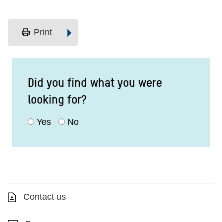
print
Print
Did you find what you were
looking for?
Yes
No
Contact us