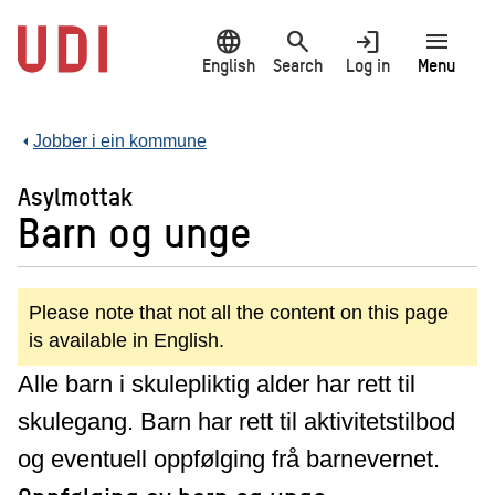
Jump
language
search
login
menu
to
main
English
Search
Log in
Menu
content
Jobber i ein kommune
Asylmottak
Barn og unge
Please note that not all the content on this page
is available in English.
Alle barn i skulepliktig alder har rett til
skulegang. Barn har rett til aktivitetstilbod
og eventuell oppfølging frå barnevernet.