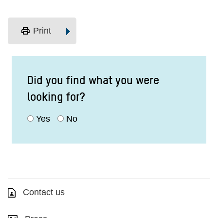
print
Print
Did you find what you were
looking for?
Yes
No
Contact us