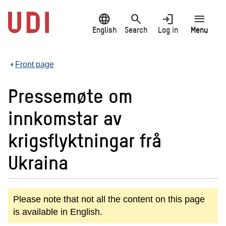
Jump
language
search
login
menu
to
main
English
Search
Log in
Menu
content
Front page
Pressemøte om
innkomstar av
krigsflyktningar frå
Ukraina
Please note that not all the content on this page
is available in English.