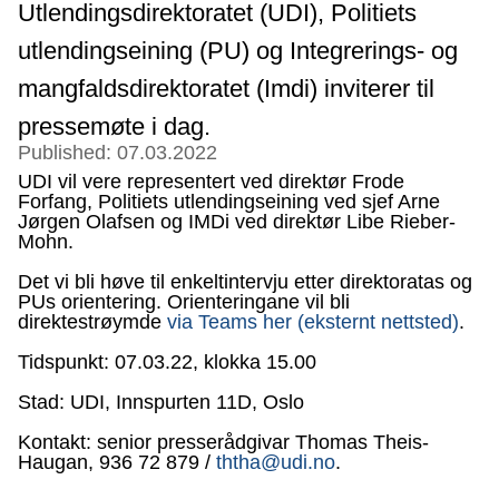
Utlendingsdirektoratet (UDI), Politiets
utlendingseining (PU) og Integrerings- og
mangfaldsdirektoratet (Imdi) inviterer til
pressemøte i dag.
Published: 07.03.2022
UDI vil vere representert ved direktør Frode
Forfang, Politiets utlendingseining ved sjef Arne
Jørgen Olafsen og IMDi ved direktør Libe Rieber-
Mohn.
Det vi bli høve til enkeltintervju etter direktoratas og
PUs orientering. Orienteringane vil bli
direktestrøymde
via Teams her (eksternt nettsted)
.
Tidspunkt: 07.03.22, klokka 15.00
Stad: UDI, Innspurten 11D, Oslo
Kontakt: senior presserådgivar Thomas Theis-
Haugan, 936 72 879 /
ththa@udi.no
.