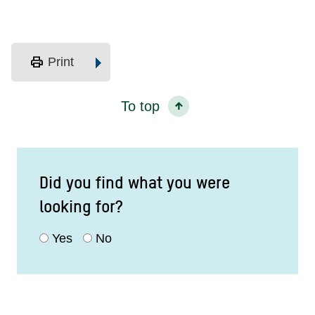
print
Print
To top
Did you find what you were
looking for?
Yes
No