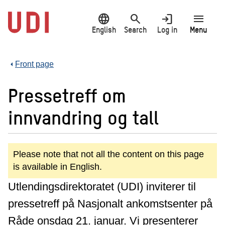
Jump
language
search
login
menu
to
main
English
Search
Log in
Menu
content
Front page
Pressetreff om
innvandring og tall
Please note that not all the content on this page
is available in English.
Utlendingsdirektoratet (UDI) inviterer til
pressetreff på Nasjonalt ankomstsenter på
Råde onsdag 21. januar. Vi presenterer