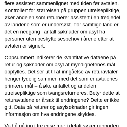
flere assistert sammenlignet med tiden før avtalen.
Kontrollert for størrelsen på gruppen utreisepliktige,
øker andelen som returnerer assistert i en tredjedel
av landene som er undersøkt. For samtlige land er
det en nedgang i antall søknader om asyl fra
personer uten beskyttelsesbehov i årene etter at
avtalen er signert.
Oppsummert indikerer de kvantitative dataene på
retur og søknader om asyl at myndighetenes mål
oppfylles. Det ser ut til at inngåelse av returavtaler
henger tydelig sammen med det som er avtalenes
primære mål – å øke antallet og andelen
utreisepliktige som tvangsreturneres. Betyr dette at
returavtalene er årsak til endringene? Dette er ikke
gitt. Data på returer og asylsøknader gir ingen
informasjon om hva endringene skyldes.
Ved å gå inn i tre case mer i detalj søker rapporten