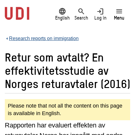
Jump
language
search
login
menu
to
main
English
Search
Log in
Menu
content
Research reports on immigration
Retur som avtalt? En
effektivitetsstudie av
Norges returavtaler (2016)
Please note that not all the content on this page
is available in English.
Rapporten har evaluert effekten av