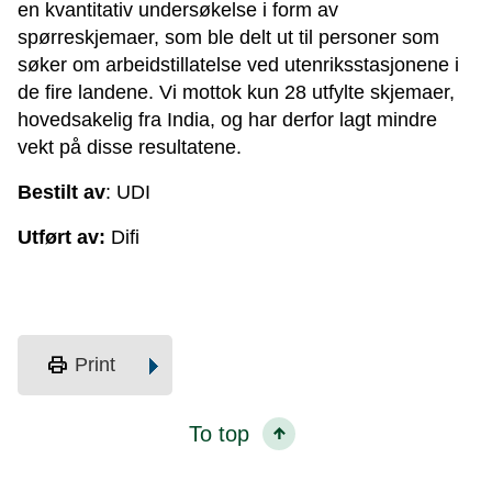
en kvantitativ undersøkelse i form av
spørreskjemaer, som ble delt ut til personer som
søker om arbeidstillatelse ved utenriksstasjonene i
de fire landene. Vi mottok kun 28 utfylte skjemaer,
hovedsakelig fra India, og har derfor lagt mindre
vekt på disse resultatene.
Bestilt av
: UDI
Utført av:
Difi
print
Print
To top