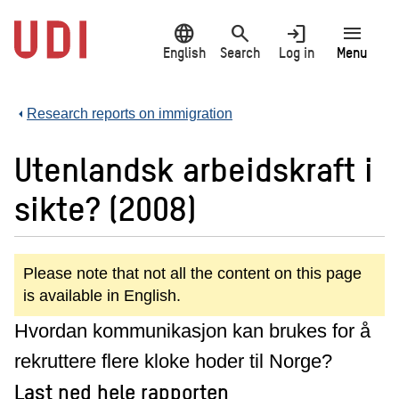
Jump
language
search
login
menu
to
main
English
Search
Log in
Menu
content
Research reports on immigration
Utenlandsk arbeidskraft i
sikte? (2008)
Please note that not all the content on this page
is available in English.
Hvordan kommunikasjon kan brukes for å
rekruttere flere kloke hoder til Norge?
Last ned hele rapporten