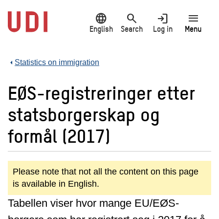
Jump
language
search
login
menu
to
main
English
Search
Log in
Menu
content
Statistics on immigration
EØS-registreringer etter
statsborgerskap og
formål (2017)
Please note that not all the content on this page
is available in English.
Tabellen viser hvor mange EU/EØS-