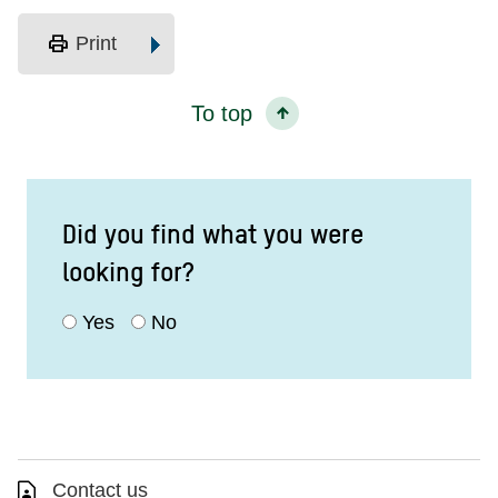
print
Print
To top
Did you find what you were
looking for?
Yes
No
Contact us