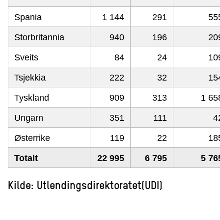
Spania
1 144
291
55
Storbritannia
940
196
20
Sveits
84
24
10
Tsjekkia
222
32
15
Tyskland
909
313
1 65
Ungarn
351
111
4
Østerrike
119
22
18
Totalt
22 995
6 795
5 76
Kilde: Utlendingsdirektoratet(UDI)