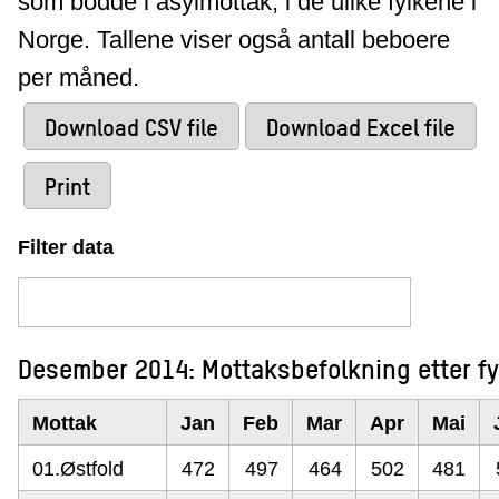
som bodde i asylmottak, i de ulike fylkene i
Norge. Tallene viser også antall beboere
per måned.
Download CSV file
Download Excel file
Print
Filter data
Desember 2014: Mottaksbefolkning etter f
Mottak
Jan
Feb
Mar
Apr
Mai
01.Østfold
472
497
464
502
481