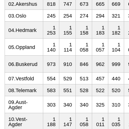
02.Akershus
818
747
673
665
669
03.Oslo
245
254
274
294
321
1
1
1
1
1
04.Hedmark
253
155
158
183
182
1
1
1
1
1
05.Oppland
140
114
058
057
104
06.Buskerud
973
910
846
962
999
07.Vestfold
554
529
513
457
440
08.Telemark
583
551
528
522
520
09.Aust-
303
340
340
325
310
Agder
10.Vest-
1
1
1
1
1
Agder
188
147
058
011
035