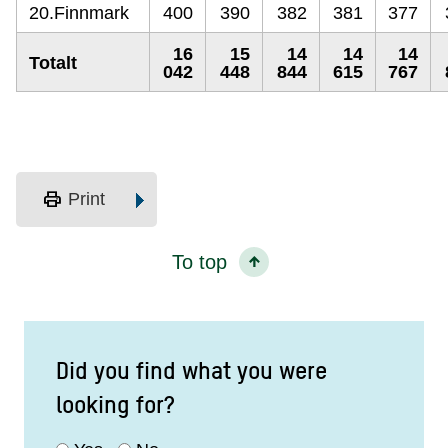
20.Finnmark
400
390
382
381
377
16
15
14
14
14
Totalt
042
448
844
615
767
print
Print
To top
Did you find what you were
looking for?