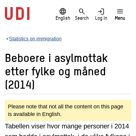
Jump
language
search
login
menu
to
main
English
Search
Log in
Menu
content
Statistics on immigration
Beboere i asylmottak
etter fylke og måned
(2014)
Please note that not all the content on this page
is available in English.
Tabellen viser hvor mange personer i 2014