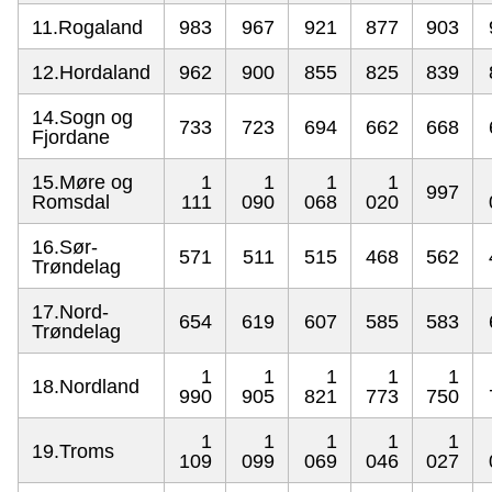
11.Rogaland
983
967
921
877
903
12.Hordaland
962
900
855
825
839
14.Sogn og
733
723
694
662
668
Fjordane
15.Møre og
1
1
1
1
997
Romsdal
111
090
068
020
16.Sør-
571
511
515
468
562
Trøndelag
17.Nord-
654
619
607
585
583
Trøndelag
1
1
1
1
1
18.Nordland
990
905
821
773
750
1
1
1
1
1
19.Troms
109
099
069
046
027