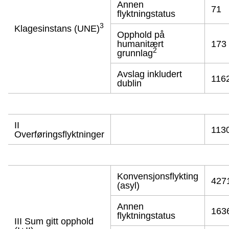
Annen
71
flyktningstatus
3
Klagesinstans (UNE)
Opphold på
humanitært
173
2
grunnlag
Avslag inkludert
116
dublin
II
113
Overføringsflyktninger
Konvensjonsflykting
427
(asyl)
Annen
163
flyktningstatus
III Sum gitt opphold