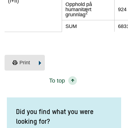
(I+II)
Opphold på
humanitært
924
2
grunnlag
SUM
683
print
Print
To top
Did you find what you were
looking for?