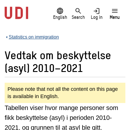
Jump
language
search
login
menu
to
main
English
Search
Log in
Menu
content
Statistics on immigration
Vedtak om beskyttelse
(asyl) 2010–2021
Please note that not all the content on this page
is available in English.
Tabellen viser hvor mange personer som
fikk beskyttelse (asyl) i perioden 2010-
2021, og grunnen til at asyl ble gitt.