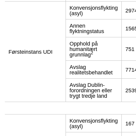
Konvensjonsflykting
297
(asyl)
Annen
156
flyktningstatus
Opphold på
humanitært
751
Førsteinstans UDI
2
grunnlag
Avslag
771
realitetsbehandlet
Avslag Dublin-
forordningen eller
253
trygt tredje land
Konvensjonsflykting
167
(asyl)