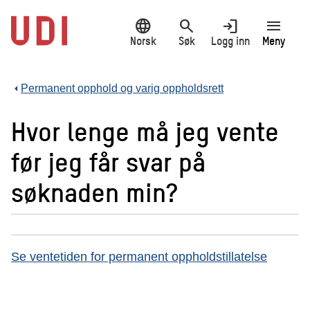
Hopp
language
search
login
menu
til
hovedinnhold
Norsk
Søk
Logg inn
Meny
Permanent opphold og varig oppholdsrett
Hvor lenge må jeg vente
før jeg får svar på
søknaden min?
Se ventetiden for permanent oppholdstillatelse