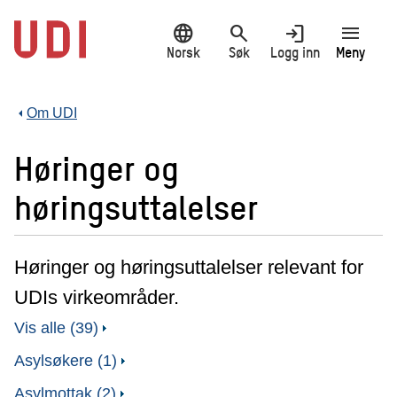
Hopp
language
search
login
menu
til
hovedinnhold
Norsk
Søk
Logg inn
Meny
Om UDI
Høringer og
høringsuttalelser
Høringer og høringsuttalelser relevant for
UDIs virkeområder.
Vis alle (39)
Asylsøkere (1)
Asylmottak (2)