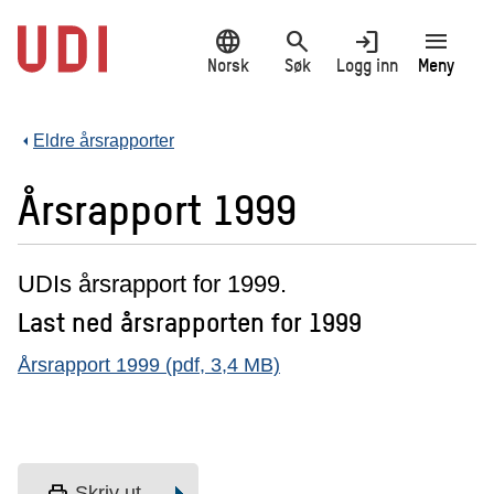
Hopp
language
search
login
menu
til
hovedinnhold
Norsk
Søk
Logg inn
Meny
Eldre årsrapporter
Årsrapport 1999
UDIs årsrapport for 1999.
Last ned årsrapporten for 1999
Årsrapport 1999 (pdf, 3,4 MB)
print
Skriv ut