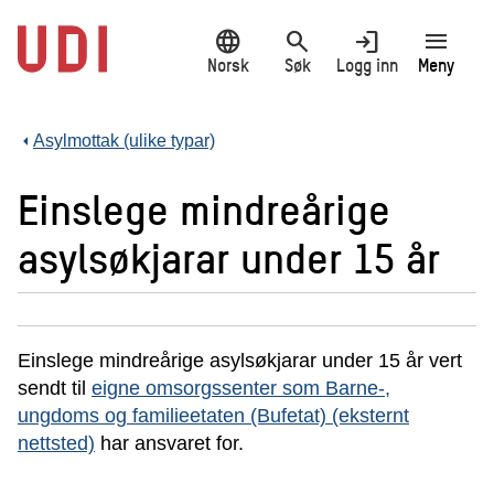
Hopp
language
search
login
menu
til
hovedinnhold
Norsk
Søk
Logg inn
Meny
Asylmottak (ulike typar)
Einslege mindreårige
asylsøkjarar under 15 år
Einslege mindreårige asylsøkjarar under 15 år vert
sendt til
eigne omsorgssenter som Barne-,
ungdoms og familieetaten (Bufetat) (eksternt
nettsted)
har ansvaret for.