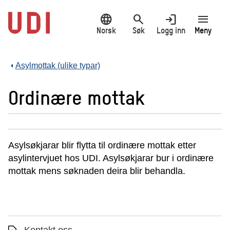
Hopp
language
search
login
menu
til
hovedinnhold
Norsk
Søk
Logg inn
Meny
Asylmottak (ulike typar)
Ordinære mottak
Asylsøkjarar blir flytta til ordinære mottak etter
asylintervjuet hos UDI. Asylsøkjarar bur i ordinære
mottak mens søknaden deira blir behandla.