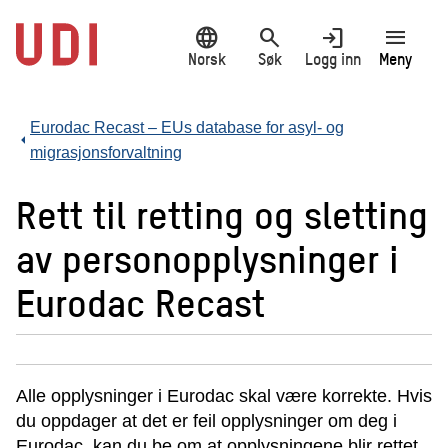
Hopp
language
search
login
menu
til
hovedinnhold
Norsk
Søk
Logg inn
Meny
Eurodac Recast – EUs database for asyl- og
migrasjonsforvaltning
Rett til retting og sletting
av personopplysninger i
Eurodac Recast
Alle opplysninger i Eurodac skal være korrekte. Hvis
du oppdager at det er feil opplysninger om deg i
Eurodac, kan du be om at opplysningene blir rettet