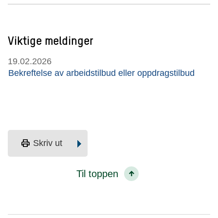
Viktige meldinger
19.02.2026
Bekreftelse av arbeidstilbud eller oppdragstilbud
print
Skriv ut
Til toppen