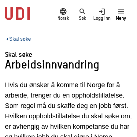
Hopp
language
search
login
menu
til
hovedinnhold
Norsk
Søk
Logg inn
Meny
Skal søke
Skal søke
Arbeidsinnvandring
Hvis du ønsker å komme til Norge for å
arbeide, trenger du en oppholdstillatelse.
Som regel må du skaffe deg en jobb først.
Hvilken oppholdstillatelse du skal søke om,
er avhengig av hvilken kompetanse du har
og hvilken jobb du skal gjøre i Norge.