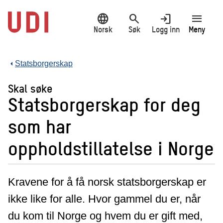
Hopp
language
search
login
menu
til
hovedinnhold
Norsk
Søk
Logg inn
Meny
Statsborgerskap
Skal søke
Statsborgerskap for deg
som har
oppholdstillatelse i Norge
Kravene for å få norsk statsborgerskap er
ikke like for alle. Hvor gammel du er, når
du kom til Norge og hvem du er gift med,