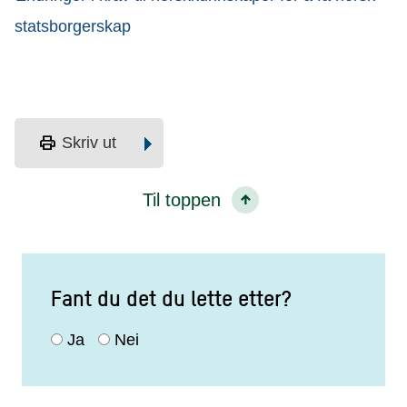
statsborgerskap
print
Skriv ut
Til toppen
Fant du det du lette etter?
Ja
Nei