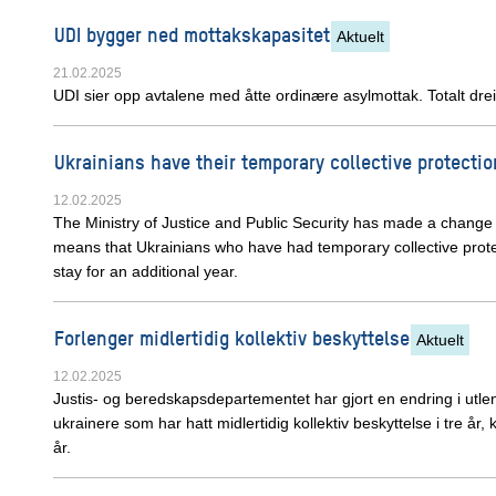
UDI bygger ned mottakskapasitet
Aktuelt
21.02.2025
UDI sier opp avtalene med åtte ordinære asylmottak. Totalt dre
Ukrainians have their temporary collective protecti
12.02.2025
The Ministry of Justice and Public Security has made a change 
means that Ukrainians who have had temporary collective protec
stay for an additional year.
Forlenger midlertidig kollektiv beskyttelse
Aktuelt
12.02.2025
Justis- og beredskapsdepartementet har gjort en endring i utle
ukrainere som har hatt midlertidig kollektiv beskyttelse i tre år, k
år.