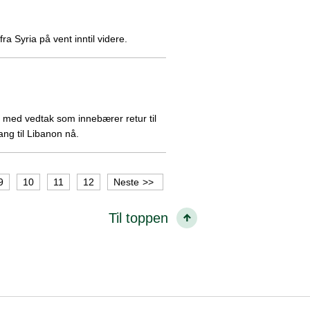
ra Syria på vent inntil videre.
r med vedtak som innebærer retur til
ang til Libanon nå.
9
10
11
12
Neste
Til toppen