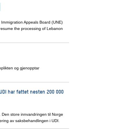
e Immigration Appeals Board (UNE)
ll resume the processing of Lebanon
plikten og gjenopptar
 UDI har fattet nesten 200 000
a. Den store innvandringen til Norge
isering av saksbehandlingen i UDI.