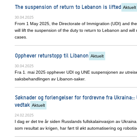
The suspension of return to Lebanon is lifted
Aktuelt
30.04.2025
From 1 May 2025, the Directorate of Immigration (UDI) and th
will lift the suspension of the duty to return to Lebanon and wi
cases.
Opphever returstopp til Libanon
Aktuelt
30.04.2025
Fra 1. mai 2025 opphever UDI og UNE suspensjonen av utreise
saksbehandlingen av Libanon-saker.
Søknader og forlengelser for fordrevne fra Ukraina::
vedtak
Aktuelt
24.02.2025
I dag er det tre år siden Russlands fullskalainvasjon av Ukrain
som resultat av krigen, har ført til økt automatisering og robot