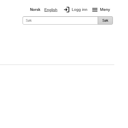
login
menu
Logg inn
Meny
Norsk
English
Søk