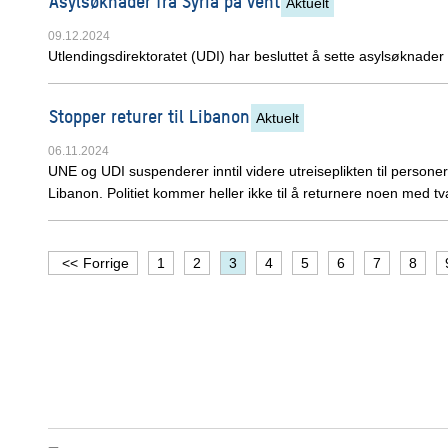
Asylsøknader fra Syria på vent
Aktuelt
09.12.2024
Utlendingsdirektoratet (UDI) har besluttet å sette asylsøknader f
Stopper returer til Libanon
Aktuelt
06.11.2024
UNE og UDI suspenderer inntil videre utreiseplikten til persone
Libanon. Politiet kommer heller ikke til å returnere noen med tv
Forrige
1
2
3
4
5
6
7
8