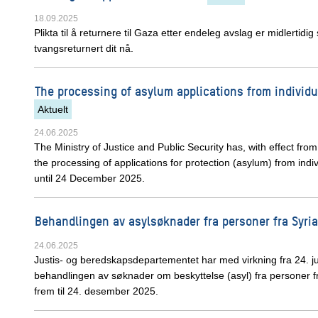
18.09.2025
Plikta til å returnere til Gaza etter endeleg avslag er midlertidi
tvangsreturnert dit nå.
The processing of asylum applications from individu
Aktuelt
24.06.2025
The Ministry of Justice and Public Security has, with effect fr
the processing of applications for protection (asylum) from indiv
until 24 December 2025.
Behandlingen av asylsøknader fra personer fra Syria 
24.06.2025
Justis- og beredskapsdepartementet har med virkning fra 24. jun
behandlingen av søknader om beskyttelse (asyl) fra personer fra
frem til 24. desember 2025.