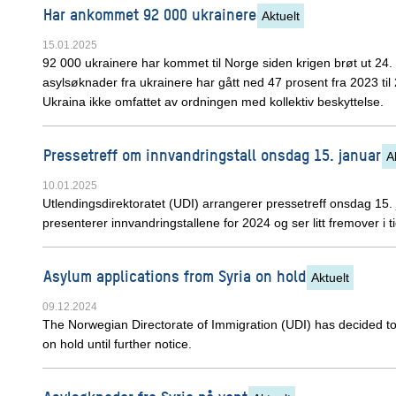
Har ankommet 92 000 ukrainere
Aktuelt
15.01.2025
92 000 ukrainere har kommet til Norge siden krigen brøt ut 24.
asylsøknader fra ukrainere har gått ned 47 prosent fra 2023 til 2
Ukraina ikke omfattet av ordningen med kollektiv beskyttelse.
Pressetreff om innvandringstall onsdag 15. januar
A
10.01.2025
Utlendingsdirektoratet (UDI) arrangerer pressetreff onsdag 15. 
presenterer innvandringstallene for 2024 og ser litt fremover i ti
Asylum applications from Syria on hold
Aktuelt
09.12.2024
The Norwegian Directorate of Immigration (UDI) has decided to
on hold until further notice.