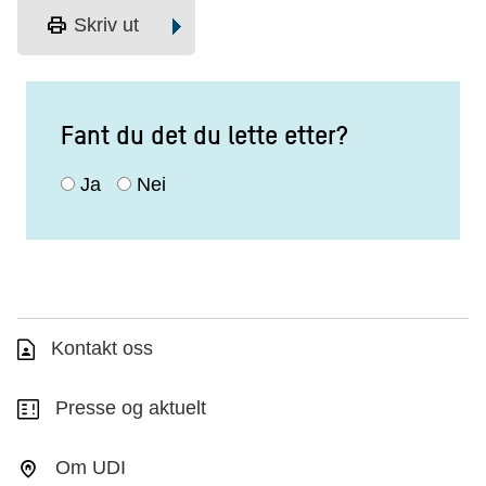
print
Skriv ut
Fant du det du lette etter?
Ja
Nei
Kontakt oss
Presse og aktuelt
Om UDI