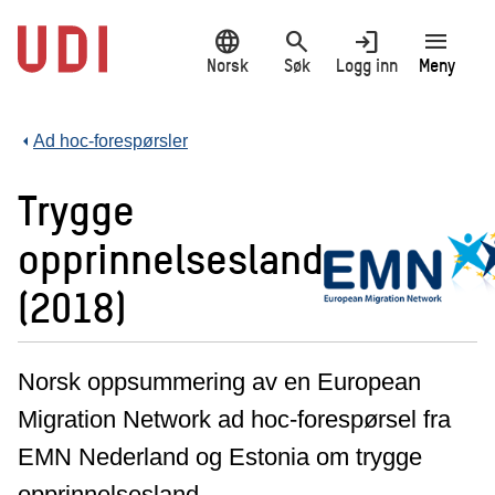
Hopp
language
search
login
menu
til
hovedinnhold
Norsk
Søk
Logg inn
Meny
Ad hoc-forespørsler
Trygge
opprinnelsesland
(2018)
Norsk oppsummering av en European
Migration Network ad hoc-forespørsel fra
EMN Nederland og Estonia om trygge
opprinnelsesland.