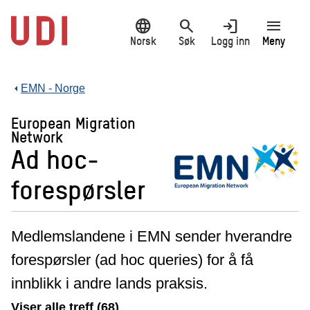
Hopp
language
search
login
menu
til
hovedinnhold
Norsk
Søk
Logg inn
Meny
EMN - Norge
European Migration
Network
Ad hoc-
forespørsler
Medlemslandene i EMN sender hverandre
forespørsler (ad hoc queries) for å få
innblikk i andre lands praksis.
Viser alle treff (68)