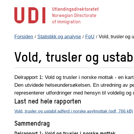
Hopp
til
hovedinnhold
Forsiden
Statistikk og analyse
FoU
Vold, trusler og 
Vold, trusler og ustab
Delrapport 1: Vold og trusler i norske mottak - en kar
Den utvidede helseundersøkelsen. En utredning av p
representerer utfordringer med hensyn til voldelig og 
Last ned hele rapporten
Vold, trusler og ustabil adferd i norske asylmottak (pdf, 766 kB)
Sammendrag
Delrapport 1:
Vold og trusler i norske mottak