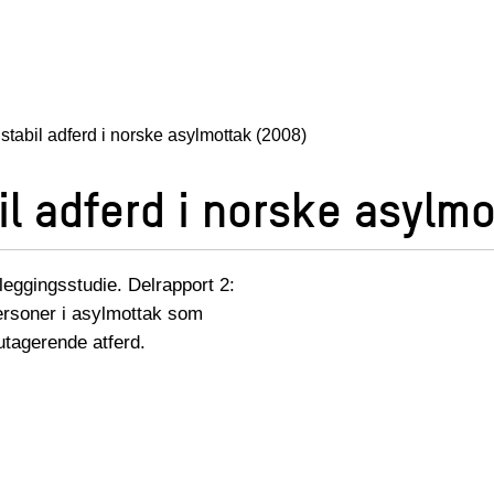
ustabil adferd i norske asylmottak (2008)
il adferd i norske asylm
tleggingsstudie. Delrapport 2:
ersoner i asylmottak som
utagerende atferd.