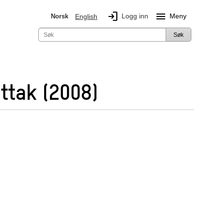
login
menu
Logg inn
Meny
Norsk
English
Søk
ottak (2008)