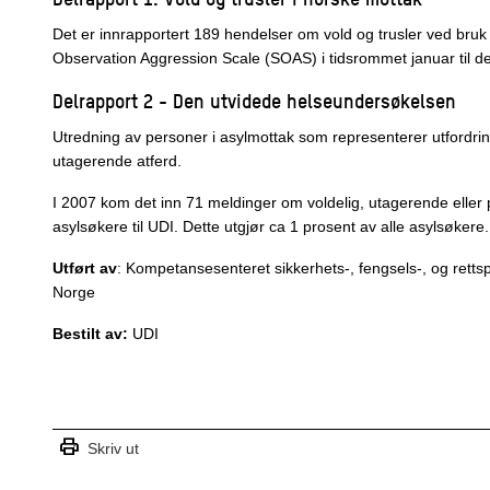
Det er innrapportert 189 hendelser om vold og trusler ved bruk 
Observation Aggression Scale (SOAS) i tidsrommet januar til
Delrapport 2
- Den utvidede helseundersøkelsen
Utredning av personer i asylmottak som representerer utfordrin
utagerende atferd.
I 2007 kom det inn 71 meldinger om voldelig, utagerende eller 
asylsøkere til UDI. Dette utgjør ca 1 prosent av alle asylsøkere
Utført av
: Kompetansesenteret sikkerhets-, fengsels-, og rettsp
Norge
Bestilt av:
UDI
print
Skriv ut