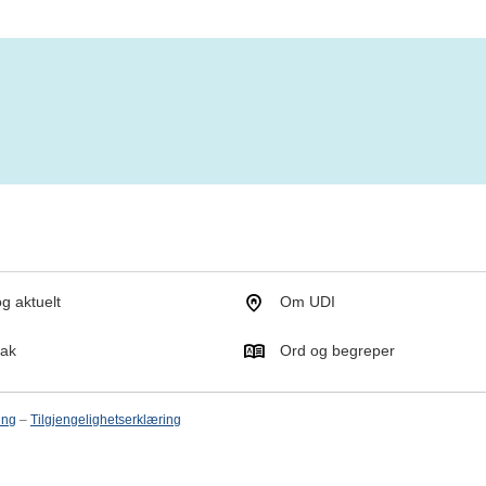
g aktuelt
Om UDI
tak
Ord og begreper
ing
–
Tilgjengelighetserklæring