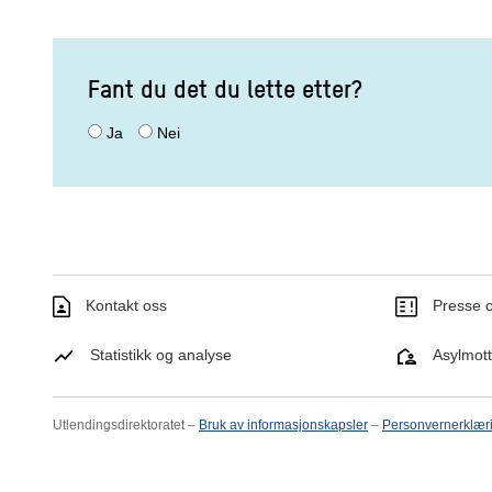
Fant du det du lette etter?
Ja
Nei
Kontakt oss
Presse o
Statistikk og analyse
Asylmot
Utlendingsdirektoratet –
Bruk av informasjonskapsler
–
Personvernerklær