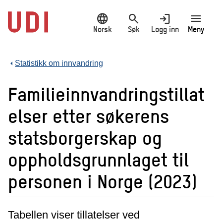
Hopp
language
search
login
menu
til
hovedinnhold
Norsk
Søk
Logg inn
Meny
Statistikk om innvandring
Familieinnvandringstillat
elser etter søkerens
statsborgerskap og
oppholdsgrunnlaget til
personen i Norge (2023)
Tabellen viser tillatelser ved