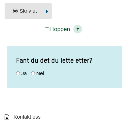
print
Skriv ut
Til toppen
Fant du det du lette etter?
Ja
Nei
Kontakt oss