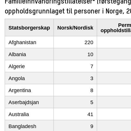
Familieinnvandringstillatelser
(førstegang
oppholdsgrunnlaget til personer i Norge, 2
Perm
Statsborgerskap
Norsk/Nordisk
oppholdstill
Afghanistan
220
Albania
10
Algerie
7
Angola
3
Argentina
8
Aserbajdsjan
5
Australia
41
Bangladesh
9