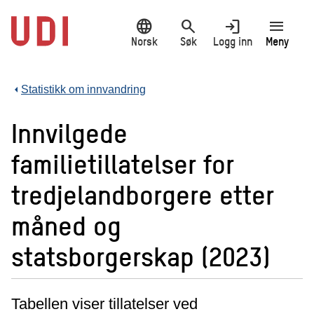
Hopp
language
search
login
menu
til
hovedinnhold
Norsk
Søk
Logg inn
Meny
Statistikk om innvandring
Innvilgede
familietillatelser for
tredjelandborgere etter
måned og
statsborgerskap (2023)
Tabellen viser tillatelser ved