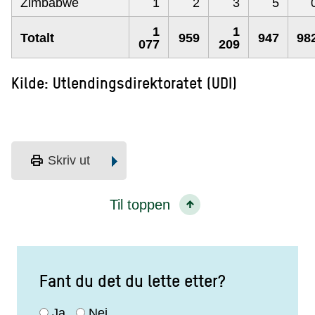
Zimbabwe
1
2
3
5
1
1
Totalt
959
947
98
077
209
Kilde: Utlendingsdirektoratet (UDI)
print
Skriv ut
Til toppen
Fant du det du lette etter?
Ja
Nei