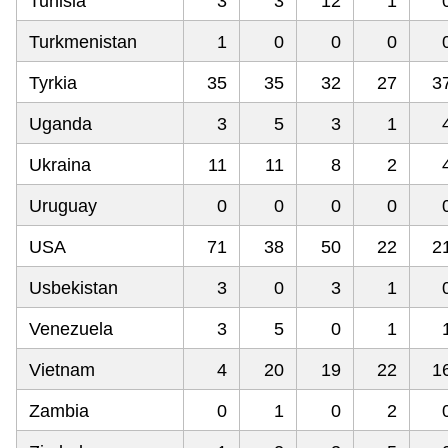
Tunisia
3
3
12
1
Turkmenistan
1
0
0
0
Tyrkia
35
35
32
27
3
Uganda
3
5
3
1
Ukraina
11
11
8
2
Uruguay
0
0
0
0
USA
71
38
50
22
2
Usbekistan
3
0
3
1
Venezuela
3
5
0
1
Vietnam
4
20
19
22
1
Zambia
0
1
0
2