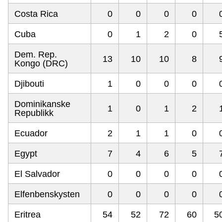
Costa Rica
0
0
0
0
Cuba
0
1
2
0
Dem. Rep.
13
10
10
8
Kongo (DRC)
Djibouti
1
0
0
0
Dominikanske
1
0
1
2
Republikk
Ecuador
2
1
1
0
Egypt
7
4
6
5
El Salvador
0
0
0
0
Elfenbenskysten
0
0
0
0
Eritrea
54
52
72
60
5