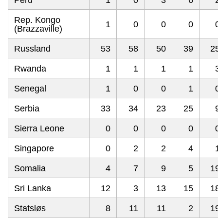
Peru
1
0
3
6
Rep. Kongo
1
0
0
0
(Brazzaville)
Russland
53
58
50
39
2
Rwanda
1
1
1
1
Senegal
1
0
0
1
Serbia
33
34
23
25
Sierra Leone
0
0
0
0
Singapore
0
2
2
4
Somalia
4
7
9
5
1
Sri Lanka
12
3
13
15
1
Statsløs
8
11
11
2
1