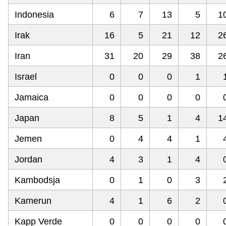
Indonesia
6
7
13
5
1
Irak
16
5
21
12
2
Iran
31
20
29
38
2
Israel
0
0
0
1
Jamaica
0
0
0
0
Japan
8
5
1
4
1
Jemen
0
4
4
1
Jordan
4
3
1
4
Kambodsja
0
1
0
3
Kamerun
4
1
6
2
Kapp Verde
0
0
0
0