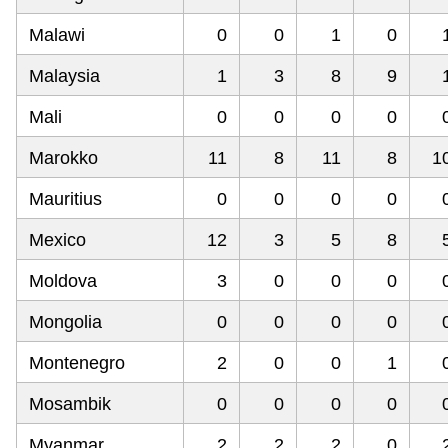
Malawi
0
0
1
0
Malaysia
1
3
8
9
Mali
0
0
0
0
Marokko
11
8
11
8
1
Mauritius
0
0
0
0
Mexico
12
3
5
8
Moldova
3
0
0
0
Mongolia
0
0
0
0
Montenegro
2
0
0
1
Mosambik
0
0
0
0
Myanmar
2
2
2
0