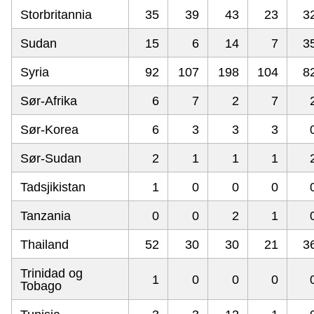
Storbritannia
35
39
43
23
3
Sudan
15
6
14
7
3
Syria
92
107
198
104
8
Sør-Afrika
6
7
2
7
Sør-Korea
6
3
3
3
Sør-Sudan
2
1
1
1
Tadsjikistan
1
0
0
0
Tanzania
0
0
2
1
Thailand
52
30
30
21
3
Trinidad og
1
0
0
0
Tobago