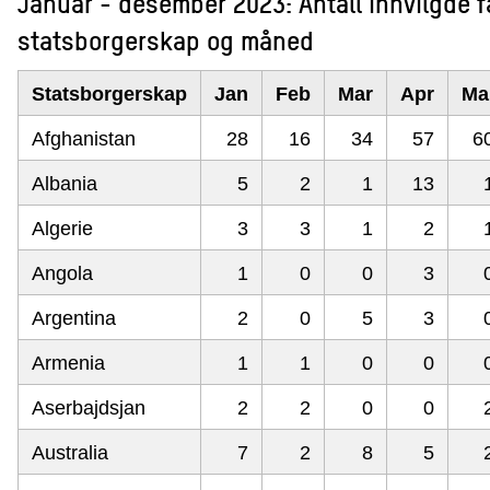
Januar - desember 2023: Antall innvilgde fa
statsborgerskap og måned
Statsborgerskap
Jan
Feb
Mar
Apr
Ma
Afghanistan
28
16
34
57
6
Albania
5
2
1
13
Algerie
3
3
1
2
Angola
1
0
0
3
Argentina
2
0
5
3
Armenia
1
1
0
0
Aserbajdsjan
2
2
0
0
Australia
7
2
8
5