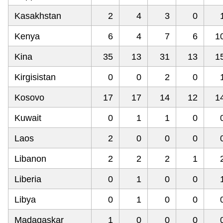
Kasakhstan
2
4
3
0
Kenya
6
4
7
6
1
Kina
35
13
31
13
1
Kirgisistan
0
0
2
0
Kosovo
17
17
14
12
1
Kuwait
0
1
1
0
Laos
2
0
0
0
Libanon
2
2
2
1
Liberia
0
1
0
0
Libya
0
1
0
0
Madagaskar
1
0
0
0