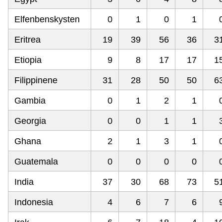
Elfenbenskysten
0
1
0
1
Eritrea
19
39
56
36
3
Etiopia
9
8
17
17
1
Filippinene
31
28
50
50
6
Gambia
0
1
2
1
Georgia
0
0
1
1
Ghana
2
1
3
1
Guatemala
0
0
0
0
India
37
30
68
73
5
Indonesia
4
6
7
6