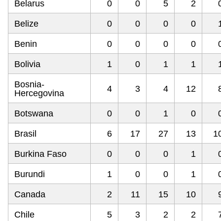
Belarus
0
0
5
2
Belize
0
0
0
0
Benin
0
0
0
0
Bolivia
1
0
1
1
Bosnia-
4
3
4
12
Hercegovina
Botswana
0
0
1
0
Brasil
6
17
27
13
1
Burkina Faso
0
0
0
1
Burundi
1
0
0
1
Canada
2
11
15
10
Chile
5
3
2
2