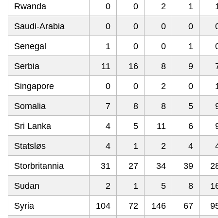
Rwanda
0
0
2
1
Saudi-Arabia
0
0
0
0
Senegal
1
0
0
1
Serbia
11
16
8
9
Singapore
0
0
2
0
Somalia
7
8
8
5
Sri Lanka
4
5
11
6
Statsløs
4
1
2
4
Storbritannia
31
27
34
39
2
Sudan
2
1
5
8
1
Syria
104
72
146
67
9