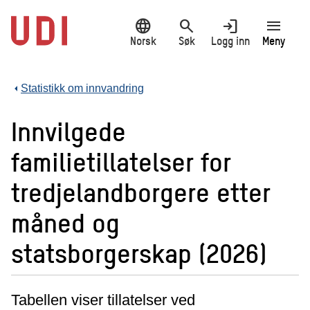
Hopp
language
search
login
menu
til
hovedinnhold
Norsk
Søk
Logg inn
Meny
Statistikk om innvandring
Innvilgede
familietillatelser for
tredjelandborgere etter
måned og
statsborgerskap (2026)
Tabellen viser tillatelser ved