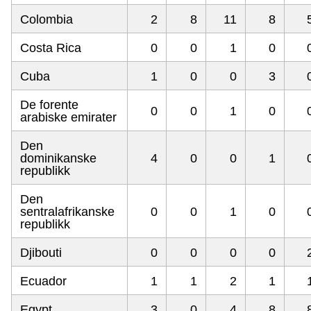
Colombia
2
8
11
8
Costa Rica
0
0
1
0
Cuba
1
0
0
3
De forente
0
0
1
0
arabiske emirater
Den
dominikanske
4
0
0
1
republikk
Den
sentralafrikanske
0
0
1
0
republikk
Djibouti
0
0
0
0
Ecuador
1
1
2
1
Egypt
3
0
4
8