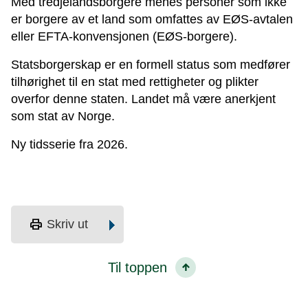
Med tredjelandsborgere menes personer som ikke
er borgere av et land som omfattes av EØS-avtalen
eller EFTA-konvensjonen (EØS-borgere).
Statsborgerskap er en formell status som medfører
tilhørighet til en stat med rettigheter og plikter
overfor denne staten. Landet må være anerkjent
som stat av Norge.
Ny tidsserie fra 2026.
print
Skriv ut
Til toppen