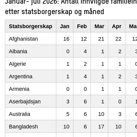
Januar- juli 2026: Antall innvilgde familiei
etter statsborgerskap og måned
Statsborgerskap
Jan
Feb
Mar
Apr
Ma
Afghanistan
16
12
21
22
1
Albania
0
4
1
2
Algerie
1
2
1
1
Argentina
1
4
1
2
Armenia
0
0
1
1
Aserbajdsjan
3
6
1
0
Australia
5
6
10
3
Bangladesh
10
6
17
10