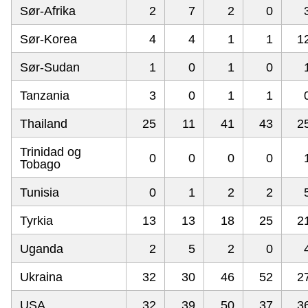
Sør-Afrika
2
7
2
0
Sør-Korea
4
4
1
1
1
Sør-Sudan
1
0
1
0
Tanzania
3
0
1
1
Thailand
25
11
41
43
2
Trinidad og
0
0
0
0
Tobago
Tunisia
0
1
2
2
Tyrkia
13
13
18
25
2
Uganda
2
5
2
0
Ukraina
32
30
46
52
2
USA
32
39
50
37
3