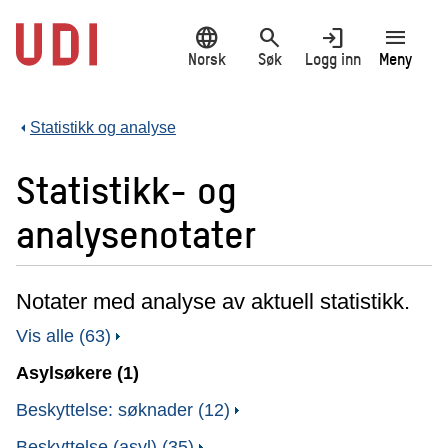
Hopp
language
search
login
menu
til
hovedinnhold
Norsk
Søk
Logg inn
Meny
Statistikk og analyse
Statistikk- og
analysenotater
Notater med analyse av aktuell statistikk.
Vis alle (63)
Asylsøkere (1)
Beskyttelse: søknader (12)
Beskyttelse (asyl) (35)