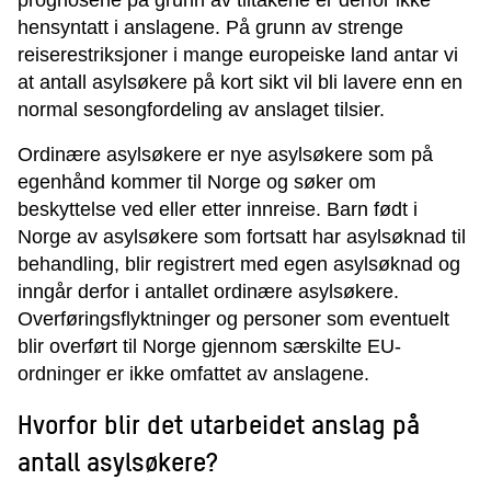
prognosene på grunn av tiltakene er derfor ikke
hensyntatt i anslagene. På grunn av strenge
reiserestriksjoner i mange europeiske land antar vi
at antall asylsøkere på kort sikt vil bli lavere enn en
normal sesongfordeling av anslaget tilsier.
Ordinære asylsøkere er nye asylsøkere som på
egenhånd kommer til Norge og søker om
beskyttelse ved eller etter innreise. Barn født i
Norge av asylsøkere som fortsatt har asylsøknad til
behandling, blir registrert med egen asylsøknad og
inngår derfor i antallet ordinære asylsøkere.
Overføringsflyktninger og personer som eventuelt
blir overført til Norge gjennom særskilte EU-
ordninger er ikke omfattet av anslagene.
Hvorfor blir det utarbeidet anslag på
antall asylsøkere?