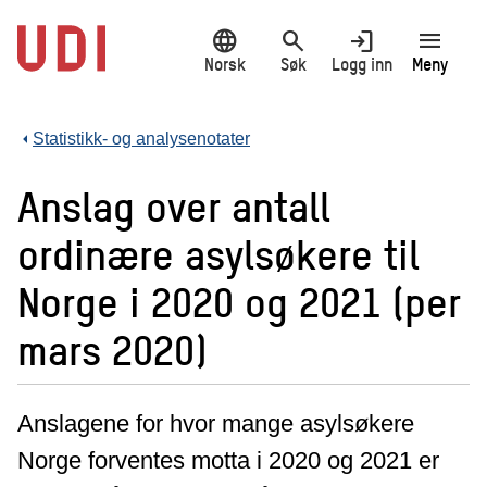
Hopp
language
search
login
menu
til
hovedinnhold
Norsk
Søk
Logg inn
Meny
Statistikk- og analysenotater
Anslag over antall
ordinære asylsøkere til
Norge i 2020 og 2021 (per
mars 2020)
Anslagene for hvor mange asylsøkere
Norge forventes motta i 2020 og 2021 er