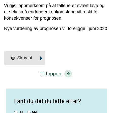
Vi gjør oppmerksom på at tallene er svært lave og
at selv små endringer i ankomstene vil raskt få
konsekvenser for prognosen.
Nye vurdering av prognosen vil foreligge i juni 2020
print
Skriv ut
Til toppen
Fant du det du lette etter?
Ja
Nei