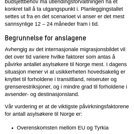
budsjettbehov må utlendingsforvaltningen ha et
konkret tall å ta utgangspunkt i. Planleggingstallet
settes ut fra en det scenarioet vi anser er det mest
sannsynlige 12 – 24 måneder fram i tid.
Begrunnelse for anslagene
Avhengig av det internasjonale migrasjonsbildet vil
det over tid variere hvilke faktorer som antas å
påvirke antallet asylsøkere til Norge mest. I dagens
situasjon mener vi at usikkerheten hovedsakelig er
knyttet til forholdene i transittland, reiseruter og
grenserestriksjoner, og i mindre grad til forholdene i
avsender- og destinasjonsland.
Vår vurdering er at de viktigste påvirkningsfaktorene
for antall asylsøkere til Norge er:
Overenskomsten mellom EU og Tyrkia