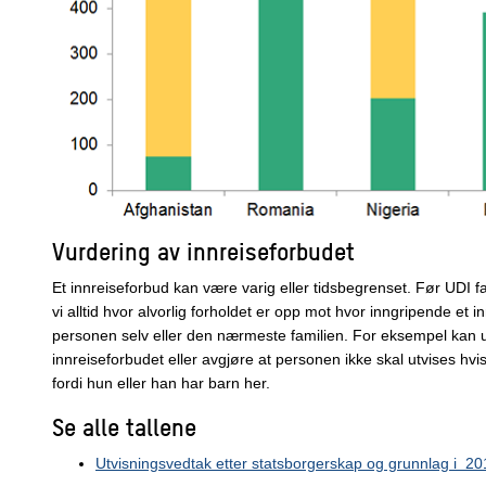
Vurdering av innreiseforbudet
Et innreiseforbud kan være varig eller tidsbegrenset. Før UDI fa
vi alltid hvor alvorlig forholdet er opp mot hvor inngripende et i
personen selv eller den nærmeste familien. For eksempel kan
innreiseforbudet eller avgjøre at personen ikke skal utvises hvis
fordi hun eller han har barn her.
Se alle tallene
Utvisningsvedtak etter statsborgerskap og grunnlag i 20