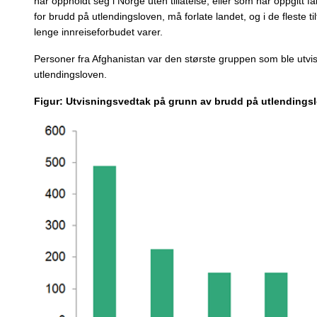
har oppholdt seg i Norge uten tillatelse, eller som har oppgitt fa
for brudd på utlendingsloven, må forlate landet, og i de fleste 
lenge innreiseforbudet varer.
Personer fra Afghanistan var den største gruppen som ble utvi
utlendingsloven.
Figur: Utvisningsvedtak på grunn av brudd på utlendingslo