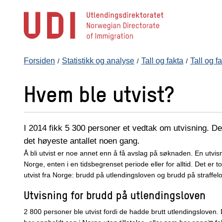
Hopp
til
hovedinnhold
Forsiden
Statistikk og analyse
Tall og fakta
Tall og f
Hvem ble utvist?
I 2014 fikk 5 300 personer et vedtak om utvisning. Det
det høyeste antallet noen gang.
Å bli utvist er noe annet enn å få avslag på søknaden. En utvisn
Norge, enten i en tidsbegrenset periode eller for alltid. Det er t
utvist fra Norge: brudd på utlendingsloven og brudd på straffel
Utvisning for brudd på utlendingsloven
2 800 personer ble utvist fordi de hadde brutt utlendingsloven