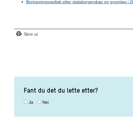
Bortvisningsvedtak etter statsborgerskap og grunnlag i 
print
Skriv ut
Fant du det du lette etter?
Ja
Nei