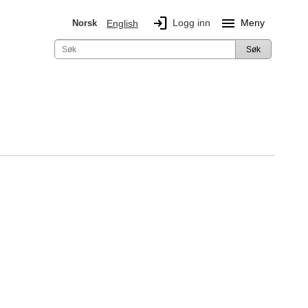
login
menu
Logg inn
Meny
Norsk
English
Søk