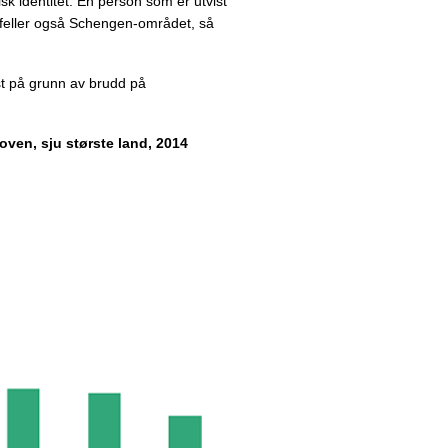
lsk identitet. En person som er utvist
tilfeller også Schengen-området, så
st på grunn av brudd på
ven, sju største land, 2014