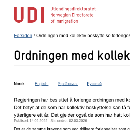
Hopp
til
hovedinnhold
Forsiden
Ordningen med kollektiv beskyttelse forlenges
Ordningen med kollekt
Norsk
English
Українська
Русский
Regjeringen har besluttet å forlenge ordningen med ko
Det betyr at de som har kollektiv beskyttelse kan få for
ytterligere ett år. Det gjelder også de som har hatt koll
Publisert: 14.02.2025
- Sist endret: 02.03.2026
Det er de samme kravene som ved tidligere forlengelser som g