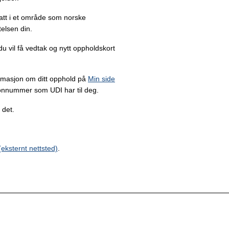
osatt i et område som norske
telsen din.
 du vil få vedtak og nytt oppholdskort
ormasjon om ditt opphold på
Min side
fonnummer som UDI har til deg.
 det.
eksternt nettsted)
.