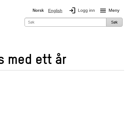
login
menu
Logg inn
Meny
Norsk
English
Søk
s med ett år