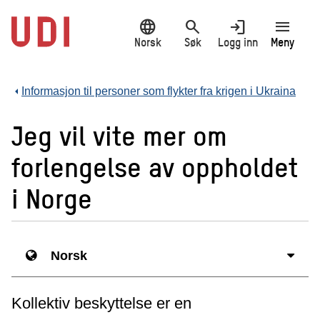
Hopp
language
search
login
menu
til
hovedinnhold
Norsk
Søk
Logg inn
Meny
Informasjon til personer som flykter fra krigen i Ukraina
Jeg vil vite mer om
forlengelse av oppholdet
i Norge
Norsk
Kollektiv beskyttelse er en