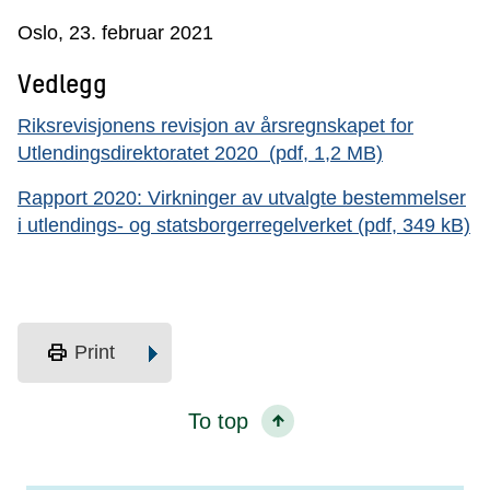
Oslo, 23. februar 2021
Vedlegg
Riksrevisjonens revisjon av årsregnskapet for
Utlendingsdirektoratet 2020 (pdf, 1,2 MB)
Rapport 2020: Virkninger av utvalgte bestemmelser
i utlendings- og statsborgerregelverket (pdf, 349 kB)
print
Print
To top