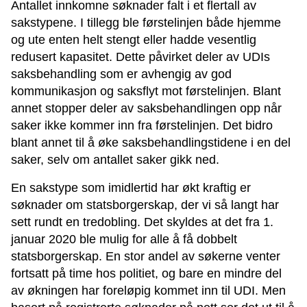
Antallet innkomne søknader falt i et flertall av
sakstypene. I tillegg ble førstelinjen både hjemme
og ute enten helt stengt eller hadde vesentlig
redusert kapasitet. Dette påvirket deler av UDIs
saksbehandling som er avhengig av god
kommunikasjon og saksflyt mot førstelinjen. Blant
annet stopper deler av saksbehandlingen opp når
saker ikke kommer inn fra førstelinjen. Det bidro
blant annet til å øke saksbehandlingstidene i en del
saker, selv om antallet saker gikk ned.
En sakstype som imidlertid har økt kraftig er
søknader om statsborgerskap, der vi så langt har
sett rundt en tredobling. Det skyldes at det fra 1.
januar 2020 ble mulig for alle å få dobbelt
statsborgerskap. En stor andel av søkerne venter
fortsatt på time hos politiet, og bare en mindre del
av økningen har foreløpig kommet inn til UDI. Men