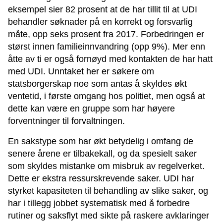
eksempel sier 82 prosent at de har tillit til at UDI
behandler søknader på en korrekt og forsvarlig
måte, opp seks prosent fra 2017. Forbedringen er
størst innen familieinnvandring (opp 9%). Mer enn
åtte av ti er også fornøyd med kontakten de har hatt
med UDI. Unntaket her er søkere om
statsborgerskap noe som antas å skyldes økt
ventetid, i første omgang hos politiet, men også at
dette kan være en gruppe som har høyere
forventninger til forvaltningen.
En sakstype som har økt betydelig i omfang de
senere årene er tilbakekall, og da spesielt saker
som skyldes mistanke om misbruk av regelverket.
Dette er ekstra ressurskrevende saker. UDI har
styrket kapasiteten til behandling av slike saker, og
har i tillegg jobbet systematisk med å forbedre
rutiner og saksflyt med sikte på raskere avklaringer