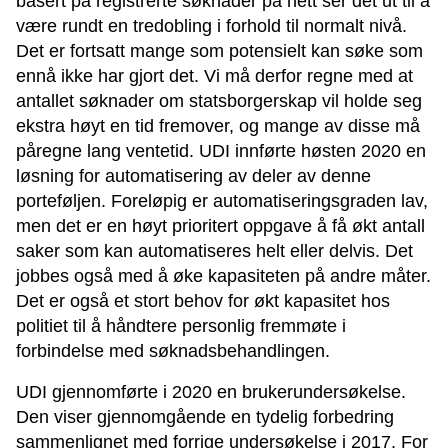
basert på registrerte søknader på nett ser det ut til å
være rundt en tredobling i forhold til normalt nivå.
Det er fortsatt mange som potensielt kan søke som
ennå ikke har gjort det. Vi må derfor regne med at
antallet søknader om statsborgerskap vil holde seg
ekstra høyt en tid fremover, og mange av disse må
påregne lang ventetid. UDI innførte høsten 2020 en
løsning for automatisering av deler av denne
porteføljen. Foreløpig er automatiseringsgraden lav,
men det er en høyt prioritert oppgave å få økt antall
saker som kan automatiseres helt eller delvis. Det
jobbes også med å øke kapasiteten på andre måter.
Det er også et stort behov for økt kapasitet hos
politiet til å håndtere personlig fremmøte i
forbindelse med søknadsbehandlingen.
UDI gjennomførte i 2020 en brukerundersøkelse.
Den viser gjennomgående en tydelig forbedring
sammenlignet med forrige undersøkelse i 2017. For