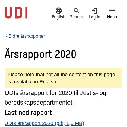
Jump
language
search
login
menu
to
main
English
Search
Log in
Menu
content
Eldre årsrapporter
Årsrapport 2020
Please note that not all the content on this page
is available in English.
UDIs årsrapport for 2020 til Justis- og
beredskapsdepartmentet.
Last ned rapport
UDIs årsrapport 2020 (pdf, 1,0 MB)