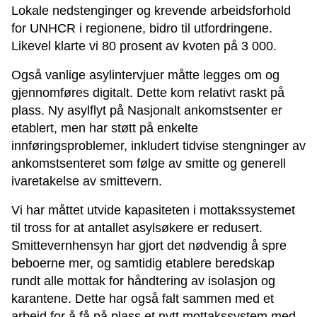
Lokale nedstenginger og krevende arbeidsforhold
for UNHCR i regionene, bidro til utfordringene.
Likevel klarte vi 80 prosent av kvoten på 3 000.
Også vanlige asylintervjuer måtte legges om og
gjennomføres digitalt. Dette kom relativt raskt på
plass. Ny asylflyt på Nasjonalt ankomstsenter er
etablert, men har støtt på enkelte
innføringsproblemer, inkludert tidvise stengninger av
ankomstsenteret som følge av smitte og generell
ivaretakelse av smittevern.
Vi har måttet utvide kapasiteten i mottakssystemet
til tross for at antallet asylsøkere er redusert.
Smittevernhensyn har gjort det nødvendig å spre
beboerne mer, og samtidig etablere beredskap
rundt alle mottak for håndtering av isolasjon og
karantene. Dette har også falt sammen med et
arbeid for å få på plass et nytt mottakssystem med