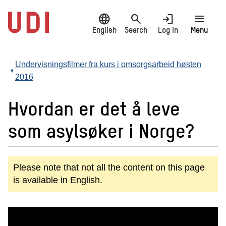
Jump
language
search
login
menu
to
main
English
Search
Log in
Menu
content
Undervisningsfilmer fra kurs i omsorgsarbeid høsten
2016
Hvordan er det å leve
som asylsøker i Norge?
Please note that not all the content on this page
is available in English.