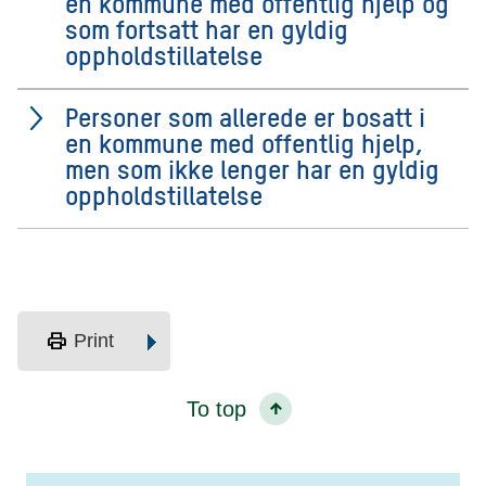
en kommune med offentlig hjelp og
som fortsatt har en gyldig
oppholdstillatelse
Personer som allerede er bosatt i
en kommune med offentlig hjelp,
men som ikke lenger har en gyldig
oppholdstillatelse
print
Print
To top