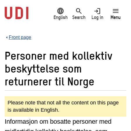
Jump
language
search
login
menu
to
main
English
Search
Log in
Menu
content
Front page
Personer med kollektiv
beskyttelse som
returnerer til Norge
Please note that not all the content on this page
is available in English.
Informasjon om bosatte personer med