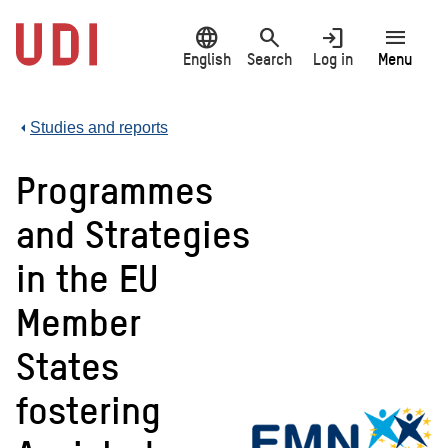
Jump
language
search
login
menu
to
main
English
Search
Log in
Menu
content
Studies and reports
Programmes
and Strategies
in the EU
Member
States
fostering