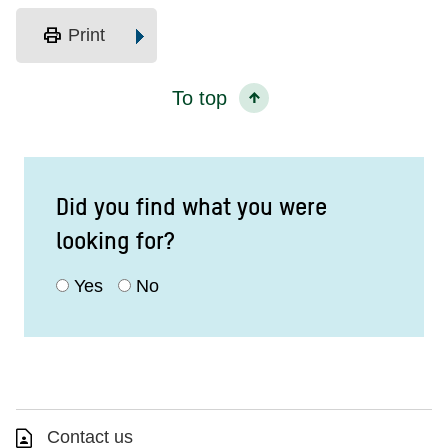
print
Print
To top
Did you find what you were
looking for?
Yes
No
Contact us