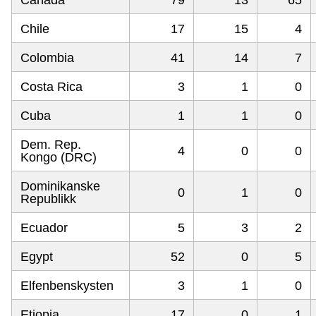
Canada
79
13
65
Chile
17
15
4
Colombia
41
14
7
Costa Rica
3
1
0
Cuba
1
1
0
Dem. Rep.
4
0
0
Kongo (DRC)
Dominikanske
0
1
0
Republikk
Ecuador
5
3
2
Egypt
52
0
5
Elfenbenskysten
3
1
0
Etiopia
17
0
1