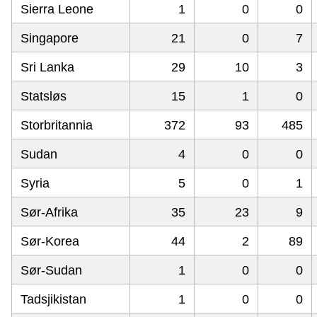
Sierra Leone
1
0
0
Singapore
21
0
7
Sri Lanka
29
10
3
Statsløs
15
1
0
Storbritannia
372
93
485
Sudan
4
0
0
Syria
5
0
1
Sør-Afrika
35
23
9
Sør-Korea
44
2
89
Sør-Sudan
1
0
0
Tadsjikistan
1
0
0