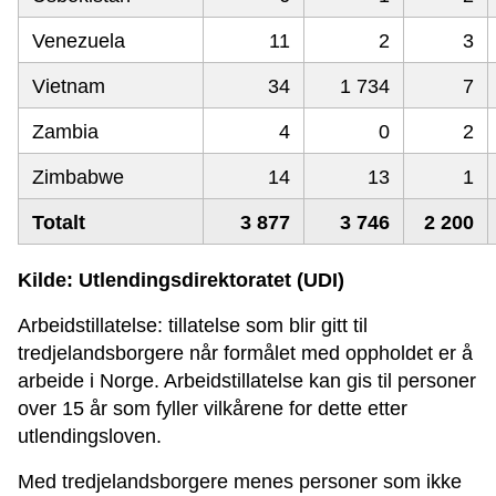
Venezuela
11
2
3
Vietnam
34
1 734
7
Zambia
4
0
2
Zimbabwe
14
13
1
Totalt
3 877
3 746
2 200
Kilde: Utlendingsdirektoratet (UDI)
Arbeidstillatelse: tillatelse som blir gitt til
tredjelandsborgere når formålet med oppholdet er å
arbeide i Norge. Arbeidstillatelse kan gis til personer
over 15 år som fyller vilkårene for dette etter
utlendingsloven.
Med tredjelandsborgere menes personer som ikke