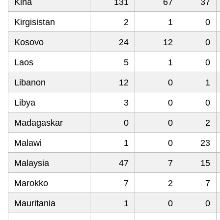
Kina
131
67
37
Kirgisistan
2
1
0
Kosovo
24
12
0
Laos
5
1
0
Libanon
12
0
1
Libya
3
0
0
Madagaskar
0
0
2
Malawi
1
0
23
Malaysia
47
7
15
Marokko
7
2
7
Mauritania
1
0
0