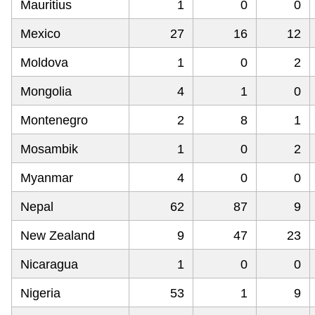
Mauritius
1
0
0
Mexico
27
16
12
Moldova
1
0
2
Mongolia
4
1
0
Montenegro
2
8
1
Mosambik
1
0
2
Myanmar
4
0
0
Nepal
62
87
9
New Zealand
9
47
23
Nicaragua
1
0
0
Nigeria
53
1
9