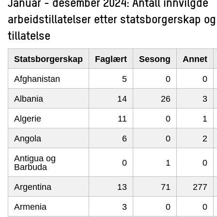
Januar - desember 2024: Antall innvilgde
arbeidstillatelser etter statsborgerskap og
tillatelse
Statsborgerskap
Faglært
Sesong
Annet
Afghanistan
5
0
0
Albania
14
26
3
Algerie
11
0
1
Angola
6
0
2
Antigua og
0
1
0
Barbuda
Argentina
13
71
277
Armenia
3
0
0