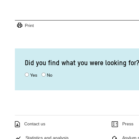
print
Print
Did you find what you were looking for
Yes
No
Contact us
Press
Statistics and analysis
Asylum r