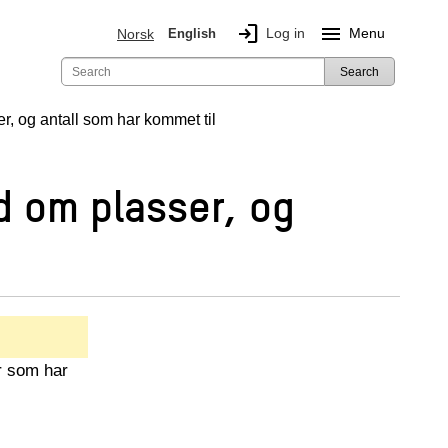
login
menu
Log in
Menu
Norsk
English
Search
er, og antall som har kommet til
ud om plasser, og
r som har