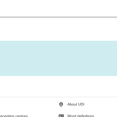
?
About UDI
eception centres
Word definitions