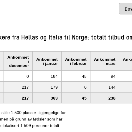
Dow
ere fra Hellas og Italia til Norge: totalt tilbud
Ankommet
Ankommet
Ankommet
Ankommet
Ank
i
i januar
i februar
i mars
desember
0
184
45
94
217
179
0
144
217
363
45
238
tille 1 500 plasser tilgjengelige for
ge, men på grunn av fødsler som har
relokalisert 1 509 personer totalt.