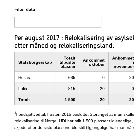
Filter data
Per august 2017 : Relokalisering av asylsøk
etter måned og relokaliseringsland.
Totalt
Ankommet
Ankommet
Statsborgerskap
tilbudte
i
i oktober
plasser
november
Hellas
685
0
20
Italia
815
20
0
Totalt
1 500
20
20
1
I budsjettvedtak høsten 2015 besluttet Stortinget at man skulle s
relokalisering til Norge. UDI har stilt 1 500 plasser tilgjengeli
skjedd etter de siste plassene ble stilt tilgjengelige har man nå 