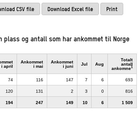
nload CSV file
Download Excel file
Print
 om plass og antall som har ankommet til Norge
Totalt
ommet
Ankommet
Ankommet
Jul
Aug
antall
i april
i mai
i juni
1
ankomne
74
116
147
7
6
693
120
131
2
3
0
816
194
247
149
10
6
1 509