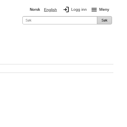
login
menu
Logg inn
Meny
Norsk
English
Søk