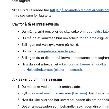
som faglært.
NB! Hvis du allerede har
fått ja på søknaden din om arbeidsinn
innreisevisum for faglærte.
Krav for å få et innreisevisum
Du må ha søkt om, eller du skal søke om,
oppholdstillat
Du må ha et konkret tilbud om arbeid for én arbeidsgiver
Stillingen må vanligvis være på heltid.
Du må ha
kompetanse som faglært
.
Stillingen du er tilbudt må kreve kompetanse som faglær
Hvis du skal arbeide i et
yrke hvor det kreves en godkjenn
fra
Helsedirektoratet (eksternt nettsted)
.
Slik søker du om innreisevisum
Du må søke ved en norsk ambassade.
Fyll ut
søknad om innreisevisum (D-visum)
. Gå til siden
I
Hvis du ikke allerede har levert søknaden din om opphol
Det er ambassaden som behandler søknaden din om innr