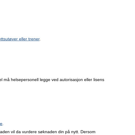
ettsutøver eller trener
.
l må helsepersonell legge ved autorisasjon eller lisens
te
.
aden vil da vurdere søknaden din på nytt. Dersom