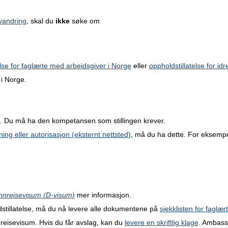
vandring
, skal du
ikke
søke om
else for faglærte med arbeidsgiver i Norge
eller
oppholdstillatelse for idr
 i Norge.
t. Du må ha den kompetansen som stillingen krever.
ing eller autorisasjon (eksternt nettsted)
, må du ha dette. For eksempe
nnreisevisum (D-visum)
mer informasjon.
dstillatelse, må du nå levere alle dokumentene på
sjekklisten for faglær
eisevisum. Hvis du får avslag, kan du
levere en skriftlig klage
. Ambass