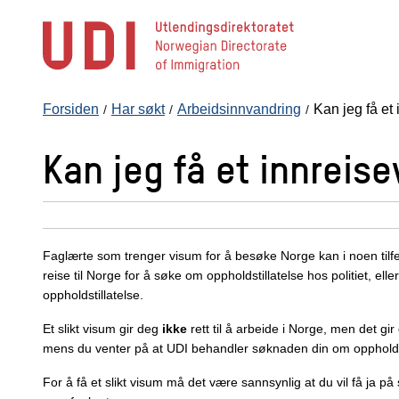
Hopp
til
hovedinnhold
Forsiden
Har søkt
Arbeidsinnvandring
Kan jeg få et
Kan jeg få et innreis
Faglærte som trenger visum for å besøke Norge kan i noen tilfell
reise til Norge for å søke om oppholdstillatelse hos politiet, e
oppholdstillatelse.
Et slikt visum gir deg
ikke
rett til å arbeide i Norge, men det gir
mens du venter på at UDI behandler søknaden din om oppholdst
For å få et slikt visum må det være sannsynlig at du vil få ja p