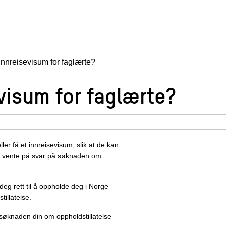
 innreisevisum for faglærte?
evisum for faglærte?
er få et innreisevisum, slik at de kan
ller vente på svar på søknaden om
 deg rett til å oppholde deg i Norge
illatelse.
å søknaden din om oppholdstillatelse