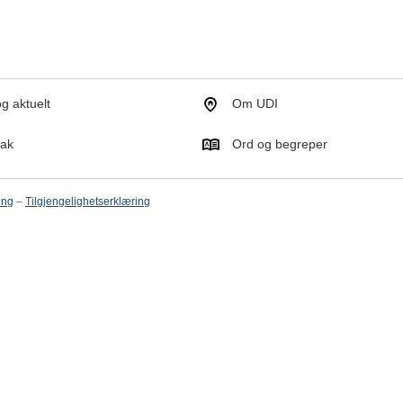
g aktuelt
Om UDI
tak
Ord og begreper
ing
–
Tilgjengelighetserklæring