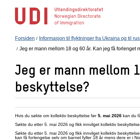
Hopp
til
hovedinnhold
Forsiden
Informasjon til flyktninger fra Ukraina og til r
Jeg er mann mellom 18 og 60 år. Kan jeg få forlenget m
Jeg er mann mellom 18
beskyttelse?
Hvis du søkte om kollektiv beskyttelse før
5. mai 2026
kan du få
Søkte du etter 5. mai 2026 og fikk innvilget kollektiv beskyttelse f
Søkte du etter 5. mai 2026 og fikk innvilget kollektiv beskyttel
kan få forlengelse selv om barnet fyller 18 år mens dere er i Nor