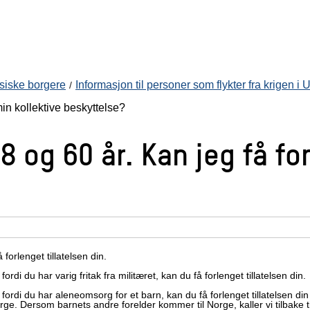
ussiske borgere
Informasjon til personer som flykter fra krigen i 
in kollektive beskyttelse?
 og 60 år. Kan jeg få fo
 forlenget tillatelsen din.
ordi du har varig fritak fra militæret, kan du få forlenget tillatelsen din.
se fordi du har aleneomsorg for et barn, kan du få forlenget tillatelsen 
ge. Dersom barnets andre forelder kommer til Norge, kaller vi tilbake till