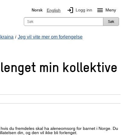
login
menu
Logg inn
Meny
Norsk
English
Søk
Ukraina
Jeg vil vite mer om forlengelse
rlenget min kollektive
din hvis du fremdeles skal ha aleneomsorg for barnet i Norge. Du
atelsen din, og den vil ikke bli forlenget.