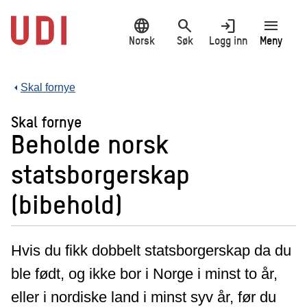
Hopp
language
search
login
menu
til
hovedinnhold
Norsk
Søk
Logg inn
Meny
Skal fornye
Skal fornye
Beholde norsk
statsborgerskap
(bibehold)
Hvis du fikk dobbelt statsborgerskap da du
ble født, og ikke bor i Norge i minst to år,
eller i nordiske land i minst syv år, før du