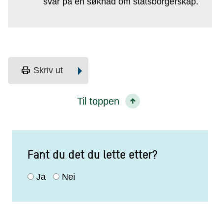
svar på en søknad om statsborgerskap.
print
Skriv ut
Til toppen
Fant du det du lette etter?
Ja
Nei