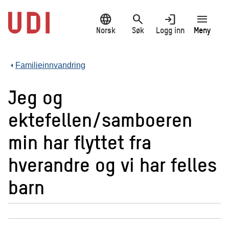
Hopp
language
search
login
menu
til
hovedinnhold
Norsk
Søk
Logg inn
Meny
Familieinnvandring
Jeg og
ektefellen/samboeren
min har flyttet fra
hverandre og vi har felles
barn