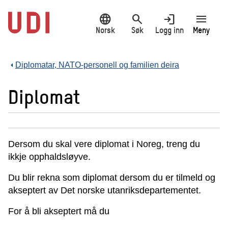
Hopp
language
search
login
menu
til
hovedinnhold
Norsk
Søk
Logg inn
Meny
Diplomatar, NATO-personell og familien deira
Diplomat
Dersom du skal vere diplomat i Noreg, treng du
ikkje opphaldsløyve.
Du blir rekna som diplomat dersom du er tilmeld og
akseptert av Det norske utanriksdepartementet.
For å bli akseptert må du