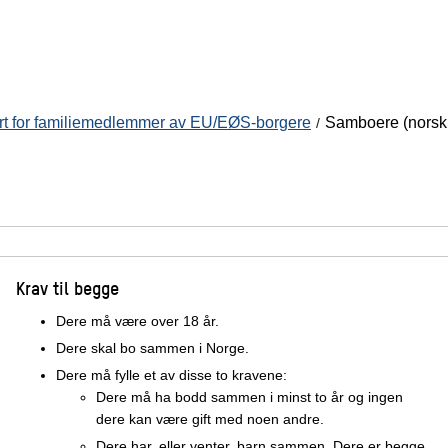
t for familiemedlemmer av EU/EØS-borgere
Samboere (norsk 
Krav til begge
Dere må være over 18 år.
Dere skal bo sammen i Norge.
Dere må fylle et av disse to kravene:
Dere må ha bodd sammen i minst to år og ingen
dere kan være gift med noen andre.
Dere har, eller venter, barn sammen. Dere er begge