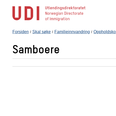
Hopp
til
hovedinnhold
Forsiden
Skal søke
Familieinnvandring
Oppholdskor
Samboere