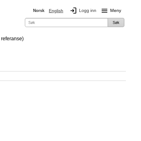
login
menu
Logg inn
Meny
Norsk
English
Søk
referanse)