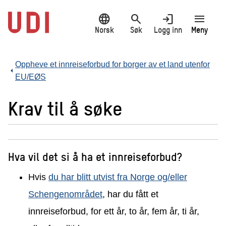
Hopp
language
search
login
menu
til
hovedinnhold
Norsk
Søk
Logg inn
Meny
Oppheve et innreiseforbud for borger av et land utenfor
EU/EØS
Krav til å søke
Hva vil det si å ha et innreiseforbud?
Hvis
du har blitt utvist fra Norge og/eller
Schengenområdet
, har du fått et
innreiseforbud, for ett år, to år, fem år, ti år,