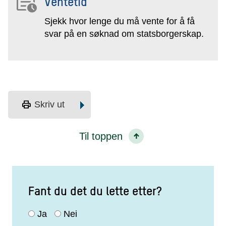
Ventetid
Sjekk hvor lenge du må vente for å få
svar på en søknad om statsborgerskap.
print
Skriv ut
Til toppen
Fant du det du lette etter?
Ja
Nei