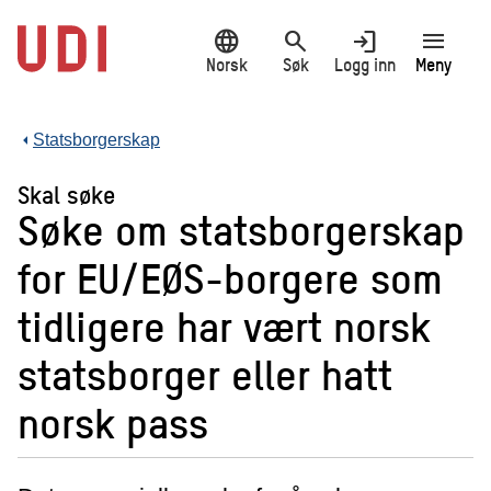
Hopp
language
search
login
menu
til
hovedinnhold
Norsk
Søk
Logg inn
Meny
Statsborgerskap
Skal søke
Søke om statsborgerskap
for EU/EØS-borgere som
tidligere har vært norsk
statsborger eller hatt
norsk pass