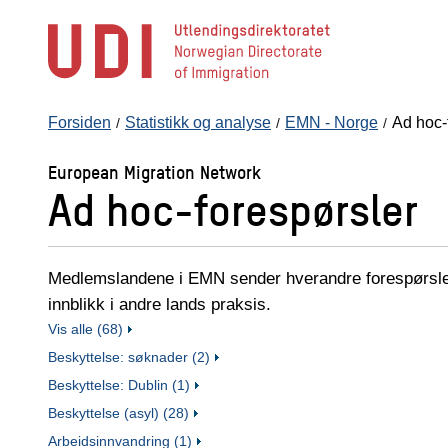
Hopp
til
hovedinnhold
Forsiden
Statistikk og analyse
EMN - Norge
Ad hoc-
European Migration Network
Ad hoc-forespørsler
Medlemslandene i EMN sender hverandre forespørsler 
innblikk i andre lands praksis.
Vis alle (68)
Beskyttelse: søknader (2)
Beskyttelse: Dublin (1)
Beskyttelse (asyl) (28)
Arbeidsinnvandring (1)