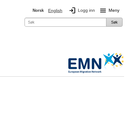
login
menu
Logg inn
Meny
Norsk
English
Søk