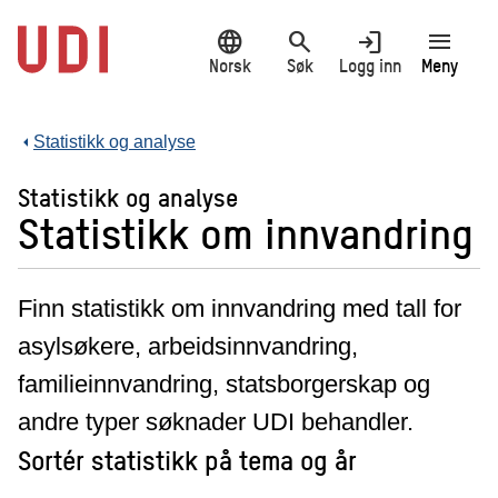
Hopp
language
search
login
menu
til
hovedinnhold
Norsk
Søk
Logg inn
Meny
Statistikk og analyse
Statistikk og analyse
Statistikk om innvandring
Finn statistikk om innvandring med tall for
asylsøkere, arbeidsinnvandring,
familieinnvandring, statsborgerskap og
andre typer søknader UDI behandler.
Sortér statistikk på tema og år