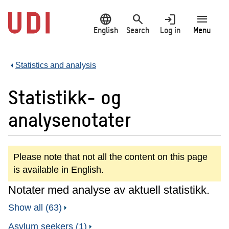
Jump
language
search
login
menu
to
main
English
Search
Log in
Menu
content
Statistics and analysis
Statistikk- og
analysenotater
Please note that not all the content on this page
is available in English.
Notater med analyse av aktuell statistikk.
Show all (63)
Asylum seekers (1)