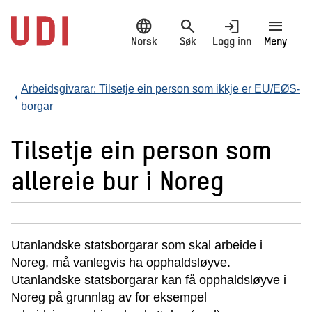
Hopp
language
search
login
menu
til
hovedinnhold
Norsk
Søk
Logg inn
Meny
Arbeidsgivarar: Tilsetje ein person som ikkje er EU/EØS-
borgar
Tilsetje ein person som
allereie bur i Noreg
Utanlandske statsborgarar som skal arbeide i
Noreg, må vanlegvis ha opphaldsløyve.
Utanlandske statsborgarar kan få opphaldsløyve i
Noreg på grunnlag av for eksempel