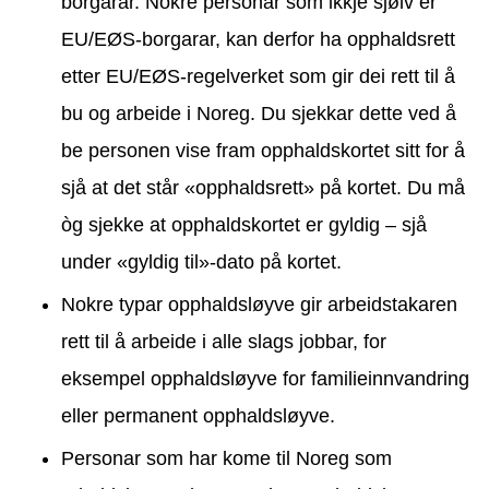
borgarar. Nokre personar som ikkje sjølv er
EU/EØS-borgarar, kan derfor ha opphaldsrett
etter EU/EØS-regelverket som gir dei rett til å
bu og arbeide i Noreg. Du sjekkar dette ved å
be personen vise fram opphaldskortet sitt for å
sjå at det står «opphaldsrett» på kortet. Du må
òg sjekke at opphaldskortet er gyldig – sjå
under «gyldig til»-dato på kortet.
Nokre typar opphaldsløyve gir arbeidstakaren
rett til å arbeide i alle slags jobbar, for
eksempel opphaldsløyve for familieinnvandring
eller permanent opphaldsløyve.
Personar som har kome til Noreg som