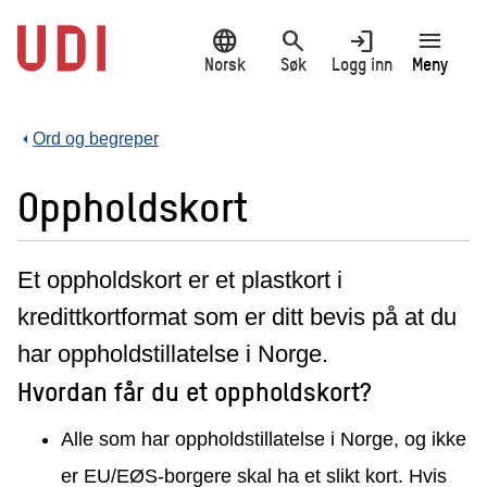
Hopp
language
search
login
menu
til
hovedinnhold
Norsk
Søk
Logg inn
Meny
Ord og begreper
Oppholdskort
Et oppholdskort er et plastkort i
kredittkortformat som er ditt bevis på at du
har oppholdstillatelse i Norge.
Hvordan får du et oppholdskort?
Alle som har oppholdstillatelse i Norge, og ikke
er EU/EØS-borgere skal ha et slikt kort. Hvis