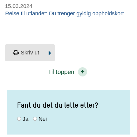
15.03.2024
Reise til utlandet: Du trenger gyldig oppholdskort
print
Skriv ut
Til toppen
Fant du det du lette etter?
Ja
Nei