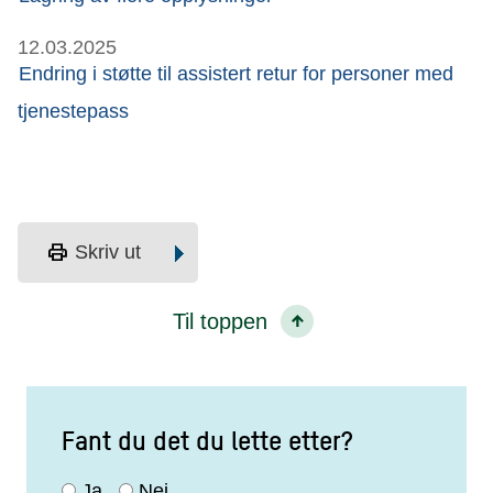
12.03.2025
Endring i støtte til assistert retur for personer med
tjenestepass
print
Skriv ut
Til toppen
Fant du det du lette etter?
Ja
Nei