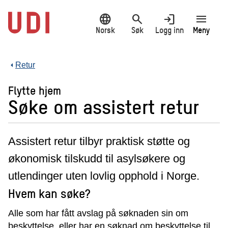
Hopp
language
search
login
menu
til
hovedinnhold
Norsk
Søk
Logg inn
Meny
Retur
Flytte hjem
Søke om assistert retur
Assistert retur tilbyr praktisk støtte og
økonomisk tilskudd til asylsøkere og
utlendinger uten lovlig opphold i Norge.
Hvem kan søke?
Alle som har fått avslag på søknaden sin om
beskyttelse, eller har en søknad om beskyttelse til