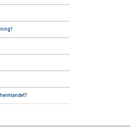
tning?
l heimlandet?