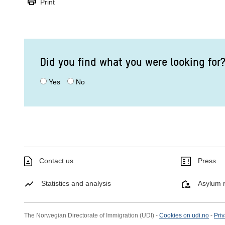
print
Print
Did you find what you were looking for
Yes
No
Contact us
Press
Statistics and analysis
Asylum r
The Norwegian Directorate of Immigration (UDI) -
Cookies on udi.no
-
Priv