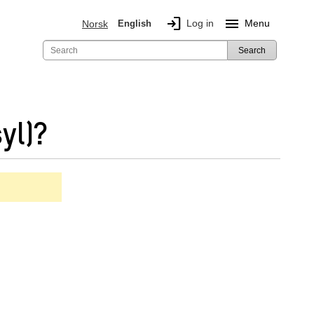
login
menu
Log in
Menu
Norsk
English
Search
yl)?